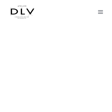
Construction de bureaux et d’ateliers
industriels en périphérie de Rennes
CONTACT
En collaboration avec
TADAMM ARCHITECTURE
et
CIRTEC ingénierie
, l’Atelier DLV intervient pour la
conception des aménagements extérieurs.
contact[@]atelier-dlv.com
Composer avec les règles administratives