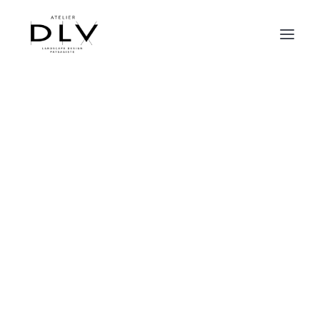
CONTACT
ATELIER DLV
contact[@]atelier-dlv.com
ARCHITECTE PAYSAGISTE