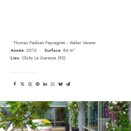
des équipes.
Type
Terrasse
Prestation
Conception et suivi des travaux
Partenaires
Thomas Padoan Paysagiste - Atelier Veneer
Année
2013
Surface
84 m²
Lieu
Clichy La Garenne (92)