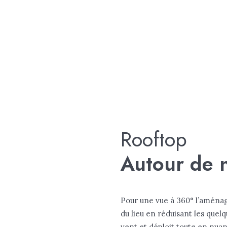
L’ATELIER
PR
Rooftop
Autour de 
Pour une vue à 360° l’aménage
du lieu en réduisant les quel
vent et déploit toute en nuanc