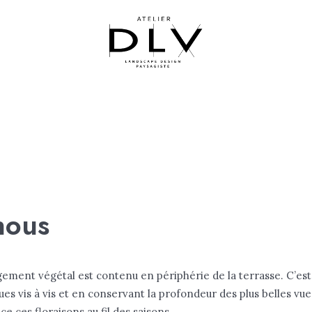
ESTATIONS
RÉALISATIONS
nous
ment végétal est contenu en périphérie de la terrasse. C’est a
ques vis à vis et en conservant la profondeur des plus belles vu
e ces floraisons au fil des saisons.